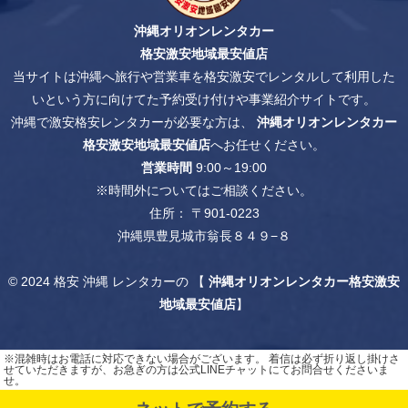
沖縄オリオンレンタカー
格安激安地域最安値店
当サイトは沖縄へ旅行や営業車を格安激安でレンタルして利用した
いという方に向けてた予約受け付けや事業紹介サイトです。
沖縄で激安格安レンタカーが必要な方は、
沖縄オリオンレンタカー
格安激安地域最安値店
へお任せください。
営業時間
9:00～19:00
※時間外についてはご相談ください。
住所： 〒901-0223
沖縄県豊見城市翁長８４９−８
© 2024
格安 沖縄 レンタカー
の 【
沖縄オリオンレンタカー格安激安
地域最安値店
】
※混雑時はお電話に対応できない場合がございます。 着信は必ず折り返し掛けさ
せていただきますが、お急ぎの方は公式LINEチャットにてお問合せくださいま
せ。