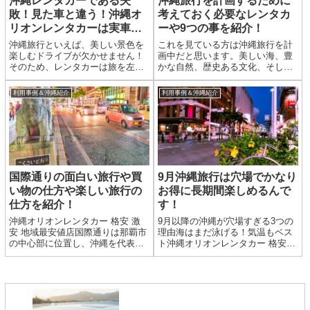
沖縄レンタカーである失
沖縄旅行を計画するために
敗！見た車と違う！沖縄オ
考えておく必要なレンタカ
リオンレンタカーは実車両
ーや9つの事を紹介！
掲載！
沖縄旅行といえば、美しい景色を
これを見ている方は沖縄旅行を計
楽しむドライブが欠かせません！
画中だと思います。美しい海、豊
そのため、レンタカーは旅を左右
かな自然、歴史ある文化、そして
する重要なアイテム。しかし、
美味しい料理が楽しめる沖縄は、
「格安レンタカーを予約したら、
日本国内でも人気の観光地です。
利用事例＆沖縄紹介
利用事例＆沖縄紹介
サイトの写真と全然違う古い車が
沖縄オリオンレンタカー 格安 激
出てきた…」という失敗談を耳に
安 地域最安値店限られた時間を最
したことはありませんか？今回
大限に楽しむためには、事前...
は、...
国際通りの面白い旅行や買
9月沖縄旅行は穴場でかなり
い物の仕方や楽しい旅行の
お得に長期間楽しめるんで
仕方を紹介！
す！
沖縄オリオンレンタカー 格安 激
9月以降の沖縄が穴場すぎる3つの
安 地域最安値店国際通りは那覇市
理由海はまだ泳げる！気温もベス
の中心部に位置し、沖縄を代表す
ト沖縄オリオンレンタカー 格安
るショッピング・観光エリアで
激安 地域最安値店9月の沖縄は平
す。以下に、国際通りでの楽しい
均気温が28℃前後。海水温も高
旅行や買い物の仕方、おすすめの
く、10月中旬までシュノーケルや
場所やお店を紹介します。 買い
マリンアクティビティが楽しめま
物: 国際通りには数多くのシ...
す。夏の強烈な日差しが...