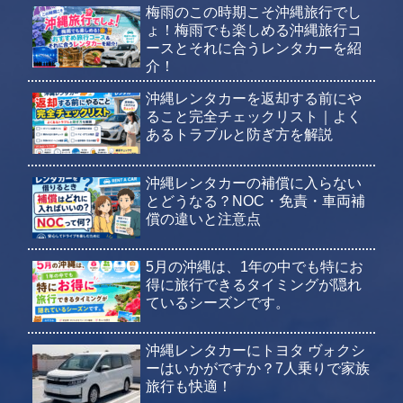
梅雨のこの時期こそ沖縄旅行でし
ょ！梅雨でも楽しめる沖縄旅行コ
ースとそれに合うレンタカーを紹
介！
沖縄レンタカーを返却する前にや
ること完全チェックリスト｜よく
あるトラブルと防ぎ方を解説
沖縄レンタカーの補償に入らない
とどうなる？NOC・免責・車両補
償の違いと注意点
5月の沖縄は、1年の中でも特にお
得に旅行できるタイミングが隠れ
ているシーズンです。
沖縄レンタカーにトヨタ ヴォクシ
ーはいかがですか？7人乗りで家族
旅行も快適！