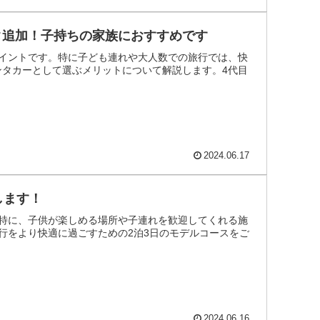
★補償コミコミでトー
タ追加！子持ちの家族におすすめです
イントです。特に子ども連れや大人数での旅行では、快
ンタカーとして選ぶメリットについて解説します。4代目
2024.06.17
します！
特に、子供が楽しめる場所や子連れを歓迎してくれる施
行をより快適に過ごすための2泊3日のモデルコースをご
2024.06.16