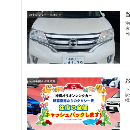
格安レンタカー車種紹介
沖
適
日産
利用事例＆沖縄紹介
小
設
紹