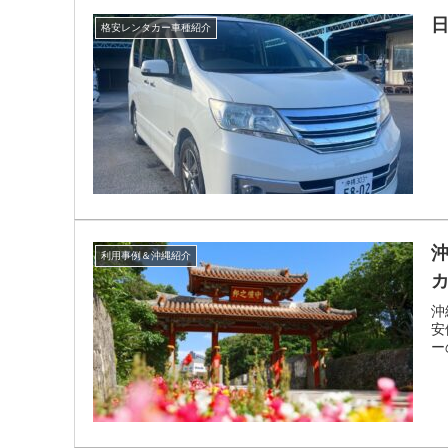
日
格安レンタカー車種紹介
利用事例＆沖縄紹介
カ
沖
安
ーの