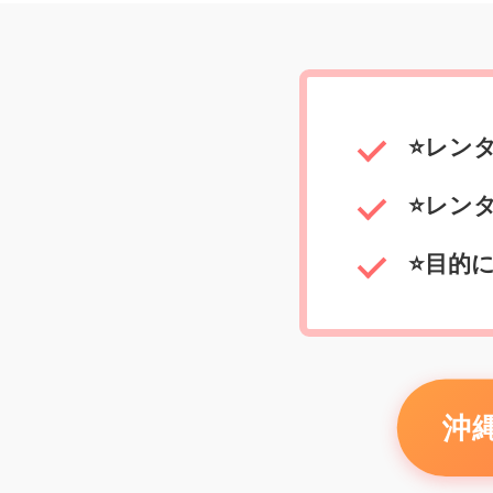
⭐️レ
⭐️レ
⭐️目
沖