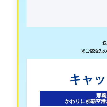
送
※ご宿泊先の
キャッ
那覇
かわりに那覇空港