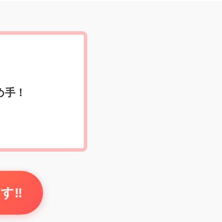
め手！
‼️