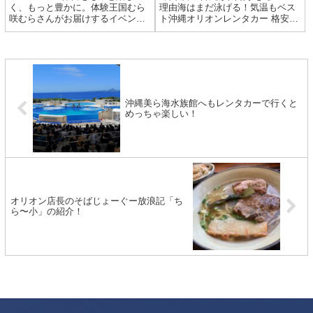
く、もっと豊かに。体験王国むら
理由海はまだ泳げる！気温もベス
咲むらさんがお届けするイベント
ト沖縄オリオンレンタカー 格安
として竹と光が織りなす幻想的な
激安 地域最安値店9月の沖縄は平
世界が感性を刺激する「謝名亭の
均気温が28℃前後。海水温も高
竹あかり」が開催されます。2024
く、10月中旬までシュノーケルや
年5月1日（金曜）～7月7日（日）
マリンアクティビティが楽しめま
までの間です。竹の灯...
す。夏の強烈な日差しが...
沖縄美ら海水族館へもレンタカーで行くと
めっちゃ楽しい！
オリオン店長のそばじょーぐー放浪記「ち
ら〜小」の紹介！