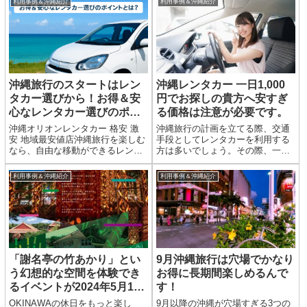
利用事例＆沖縄紹介
利用事例＆沖縄紹介
は18〜22℃と、寒さが厳しい本土
ー、どこで借りよう？」と迷って
に比べてとても穏やか。沖縄オリ
いませんか？ネットで検索すれば
オンレンタカー 格安 ...
たくさんのレンタカー会社が出て
きま...
沖縄旅行のスタートはレン
沖縄レンタカー 一日1,000
タカー選びから！お得＆安
円でお探しの貴方へ安すぎ
心なレンタカー選びのポイ
る価格は注意が必要です。
ントとは？
沖縄オリオンレンタカー 格安 激
沖縄旅行の計画を立てる際、交通
安 地域最安値店沖縄旅行を楽しむ
手段としてレンタカーを利用する
なら、自由な移動ができるレンタ
方は多いでしょう。その際、一日
カーは欠かせません。でも、「ど
1,000円という驚くほど安い価格に
こで借りたらいい？」「料金や補
魅力を感じることもあるかもしれ
利用事例＆沖縄紹介
利用事例＆沖縄紹介
償は？」と悩む人も多いのではな
ません。しかし、価格だけに引か
いでしょうか？今回は、沖縄でレ
れて選んでしまうと、安全性やサ
ンタカーを探している方に向...
ービスにおいて思わぬ落と...
「謝名亭の竹あかり」とい
9月沖縄旅行は穴場でかなり
う幻想的な空間を体験でき
お得に長期間楽しめるんで
るイベントが2024年5月1日
す！
~7/7日まで開催中
OKINAWAの休日をもっと楽し
9月以降の沖縄が穴場すぎる3つの