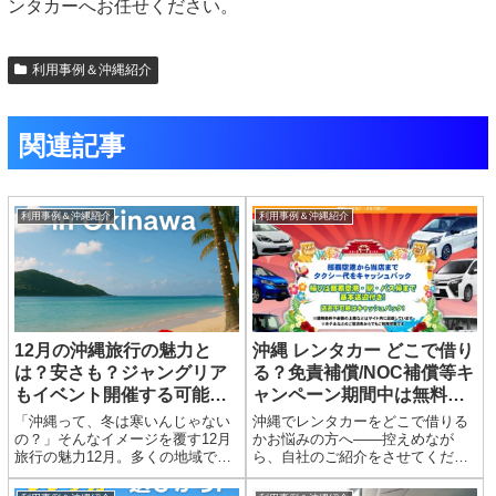
ンタカーへお任せください。
利用事例＆沖縄紹介
関連記事
利用事例＆沖縄紹介
利用事例＆沖縄紹介
12月の沖縄旅行の魅力と
沖縄 レンタカー どこで借り
は？安さも？ジャングリア
る？免責補償/NOC補償等キ
もイベント開催する可能性
ャンペーン期間中は無料の
あり？
当店はいかがですか？
「沖縄って、冬は寒いんじゃない
沖縄でレンタカーをどこで借りる
の？」そんなイメージを覆す12月
かお悩みの方へ――控えめなが
旅行の魅力12月。多くの地域では
ら、自社のご紹介をさせてくださ
厚手のコートが欠かせない季節で
い沖縄旅行をご検討中の皆さま
すが、沖縄では、昼間の平均気温
へ。旅の計画の中でも「レンタカ