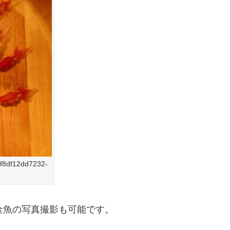
cf8df12dd7232-
金魚の写真撮影も可能です。