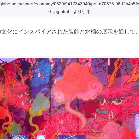
biglobe.ne.jp/smart/economy/0329/9417343940/prt_d70875-96-f2b4a5f
0_jpg.html より引用
神文化にインスパイアされた装飾と水槽の展示を通して