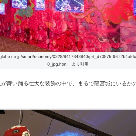
biglobe.ne.jp/smart/economy/0329/9417343940/prt_d70875-96-f2b4a5f
0_jpg.html より引用
魚が舞い踊る壮大な装飾の中で、まるで龍宮城にいるか