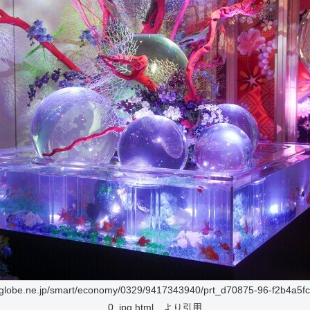
biglobe.ne.jp/smart/economy/0329/9417343940/prt_d70875-96-f2b4a5f
0_jpg.html より引用