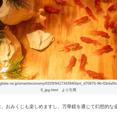
biglobe.ne.jp/smart/economy/0329/9417343940/prt_d70875-96-f2b4a5f
0_jpg.html より引用
は、おみくじも楽しめますし、万華鏡を通じて幻想的な