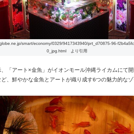
biglobe.ne.jp/smart/economy/0329/9417343940/prt_d70875-96-f2b4a5f
0_jpg.html より引用
示、「アート×金魚」がイオンモール沖縄ライカムにて
など、鮮やかな金魚とアートが織り成す6つの魅力的なゾ